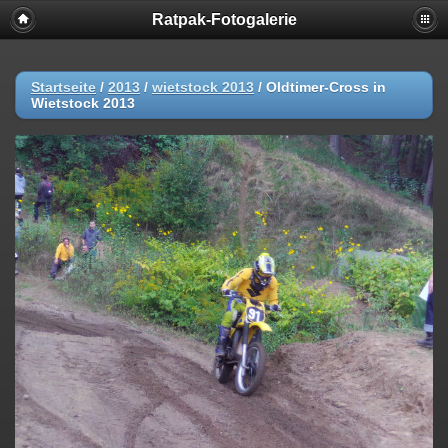
Ratpak-Fotogalerie
Startseite
/
2013
/
wietstock 2013
/
Oldtimer-Cross in
Wietstock 2013