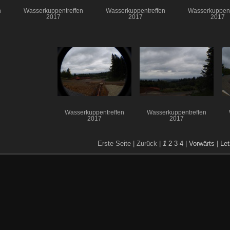
n
Wasserkuppentreffen
Wasserkuppentreffen
Wasserkuppent
2017
2017
2017
Wasserkuppentreffen
Wasserkuppentreffen
2017
2017
Erste Seite |
Zurück |
1
2
3
4
|
Vorwärts
|
Let