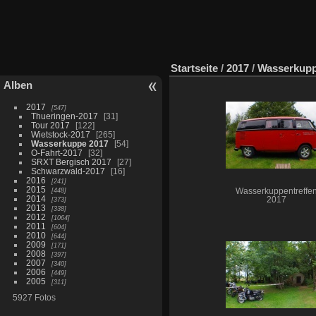
Startseite
/
2017
/
Wasserkupp
Alben
2017
547
Thueringen-2017
31
Tour 2017
122
Wietstock-2017
265
Wasserkuppe 2017
54
O-Fahrt-2017
32
SRXT Bergisch 2017
27
Schwarzwald-2017
16
2016
241
2015
448
Wasserkuppentreffe
2014
373
2017
2013
338
2012
1064
2011
604
2010
644
2009
171
2008
397
2007
340
2006
449
2005
311
5927 Fotos