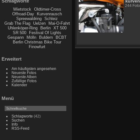
Schlagworte
kurven
244 Foto
Wietstock
Oldtimer-Cross
Offroad-Day
Kurvenrausch
Spreewaldring
Schleiz
Grab The Flag
Uelzen
Mai-O-Fahrt
Uhlenköper-Ring
Berlin
XT 500
SR 500
Festival Of Lights
Gespann
Mölln
Buldern
BCBT
Berlin Christmas Bike Tour
Finowfurt
Erweitert
Am häufigsten angesehen
Neueste Fotos
Neueste Alben
Zufällige Fotos
Kalender
Menü
Schlagworte
(42)
Suchen
Info
RSS-Feed