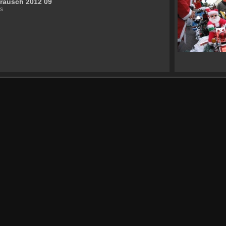
rausch 2012 09
s