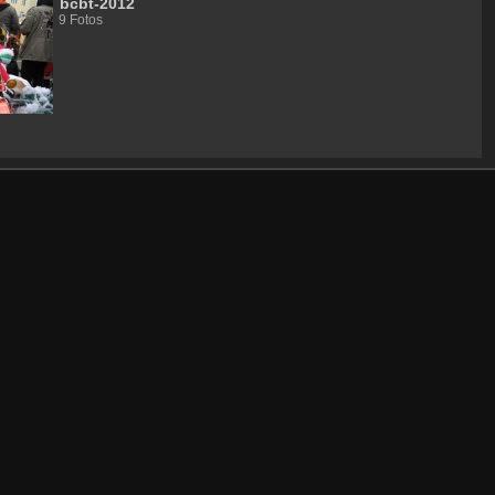
bcbt-2012
9 Fotos