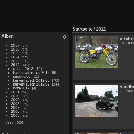
Startseite
/
2012
Alben
o-fahr
15 Fotos
2017
547
2016
241
2015
448
2014
373
2013
338
2012
1064
o-fahrt-2012
15
hauptstadttreffen 2012
6
suedheide
21
kurvenrausch 2012 05
769
kurvenrausch 2012 09
244
suedh
bcbt-2012
9
21 Fotos
2011
604
2010
644
2009
171
2008
397
2007
340
2006
449
2005
311
5927 Fotos