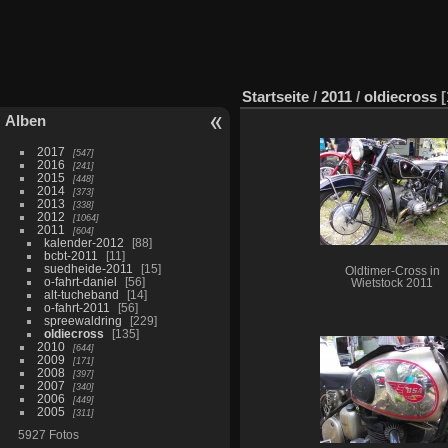
Startseite
/
2011
/
oldiecross
Alben
2017
547
2016
241
2015
448
2014
373
2013
338
2012
1064
2011
604
kalender-2012
88
bcbt-2011
11
suedheide-2011
15
Oldtimer-Cross in
o-fahrt-daniel
56
Wietstock 2011
alt-tucheband
14
o-fahrt-2011
56
spreewaldring
229
oldiecross
135
2010
644
2009
171
2008
397
2007
340
2006
449
2005
311
5927 Fotos