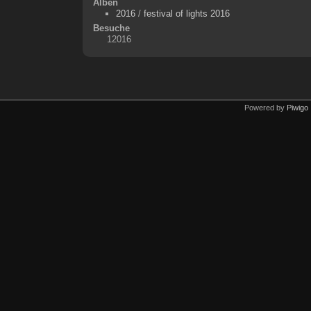
Alben
2016
/
festival of lights 2016
Besuche
12016
Powered by
Piwigo