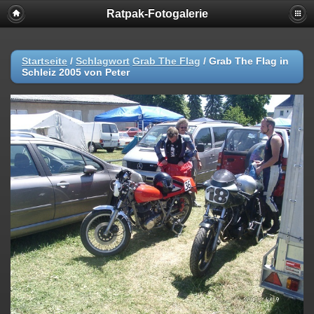
Ratpak-Fotogalerie
Startseite
/
Schlagwort
Grab The Flag
/
Grab The Flag in
Schleiz 2005 von Peter